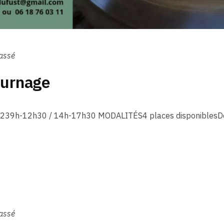
assé
ournage
0239h-12h30 / 14h-17h30 MODALITÉS4 places disponiblesDéb
assé