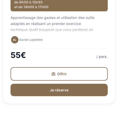
de 9h30 à 12h30
et de 14h00 à 17h00
Apprentissage des gestes et utilisation des outils
adaptés en réalisant un premier exercice
technique
(petit bougeoir que vous garderez en
souvenir)
Xavier Leprettre
XL
Intervenant·e·s :
Xavier Leprettre
55€
/ pers.
Offrir
card_giftcard
Je réserve